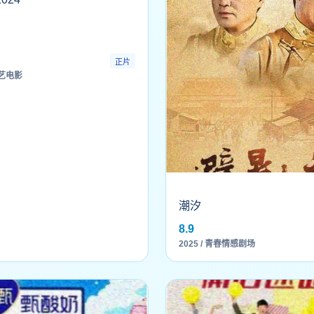
正片
文艺电影
潮汐
8.9
2025 / 青春情感剧场