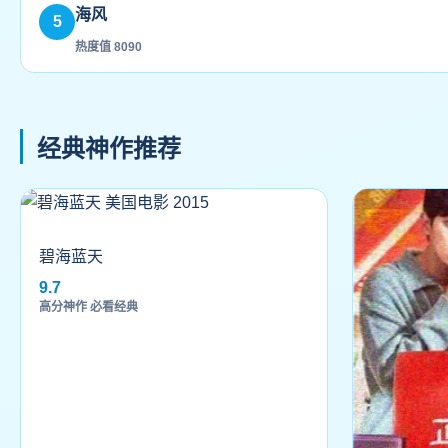
海风
5
热度值 8090
经典神作推荐
碧海蓝天
9.7
高分神作 必看经典