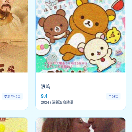
浪屿
9.4
更新至42集
全26集
2024 / 清新治愈动漫