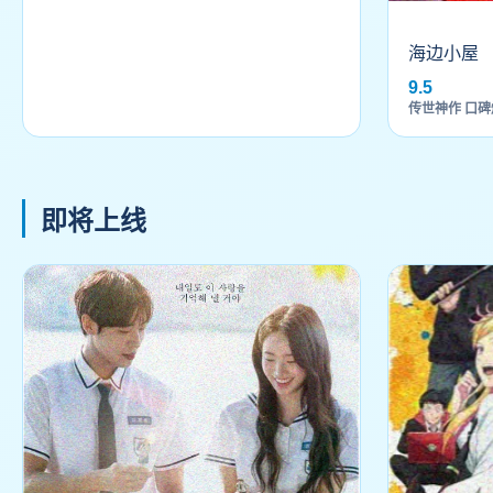
海边小屋
9.5
传世神作 口碑
即将上线