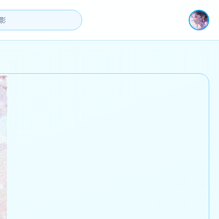
即将上线
即将上线
即将上线